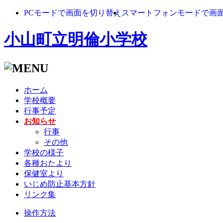
PCモードで画面を切り替え
スマートフォンモードで画
小山町立明倫小学校
ホーム
学校概要
行事予定
お知らせ
行事
その他
学校の様子
各種おたより
保健室より
いじめ防止基本方針
リンク集
操作方法