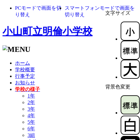
PCモードで画面を切
スマートフォンモードで画面を
文字サイズ
り替え
切り替え
小山町立明倫小学校
ホーム
学校概要
行事予定
お知らせ
背景色変更
学校の様子
1年
2年
3年
4年
5年
6年
3組