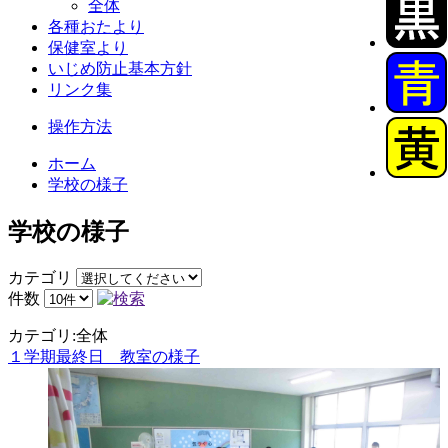
全体
各種おたより
保健室より
いじめ防止基本方針
リンク集
操作方法
ホーム
学校の様子
学校の様子
カテゴリ
件数
カテゴリ:全体
１学期最終日 教室の様子