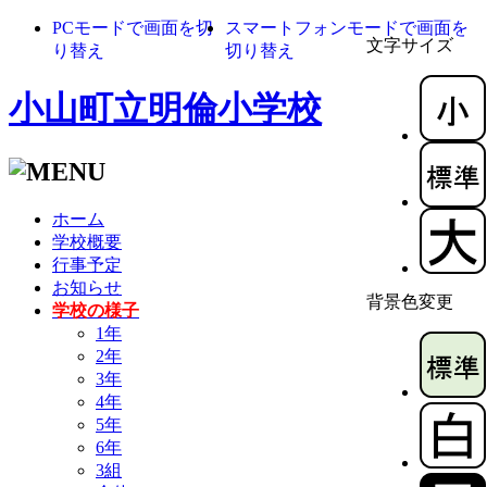
PCモードで画面を切
スマートフォンモードで画面を
文字サイズ
り替え
切り替え
小山町立明倫小学校
ホーム
学校概要
行事予定
お知らせ
背景色変更
学校の様子
1年
2年
3年
4年
5年
6年
3組