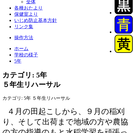
全体
各種おたより
保健室より
いじめ防止基本方針
リンク集
操作方法
ホーム
学校の様子
5年
カテゴリ: 5年
５年生リハーサル
カテゴリ: 5年 ５年生リハーサル
４月の田起こしから、９月の稲刈
り、そして出荷まで地域の方や農協
の方の指導のもと水稲学習を頑張っ