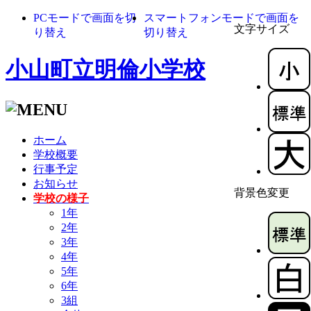
PCモードで画面を切
スマートフォンモードで画面を
文字サイズ
り替え
切り替え
小山町立明倫小学校
ホーム
学校概要
行事予定
お知らせ
背景色変更
学校の様子
1年
2年
3年
4年
5年
6年
3組