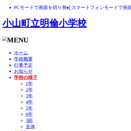
PCモードで画面を切り替え
スマートフォンモードで画
小山町立明倫小学校
ホーム
学校概要
行事予定
お知らせ
学校の様子
1年
2年
3年
4年
5年
6年
3組
全体