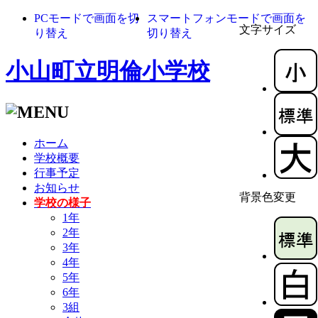
PCモードで画面を切
スマートフォンモードで画面を
文字サイズ
り替え
切り替え
小山町立明倫小学校
ホーム
学校概要
行事予定
お知らせ
背景色変更
学校の様子
1年
2年
3年
4年
5年
6年
3組