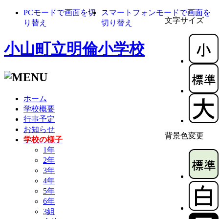
PCモードで画面を切
スマートフォンモードで画面を
文字サイズ
り替え
切り替え
小山町立明倫小学校
ホーム
学校概要
行事予定
お知らせ
背景色変更
学校の様子
1年
2年
3年
4年
5年
6年
3組